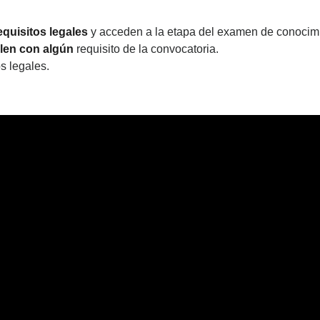
equisitos legales
y acceden a la etapa del examen de conocim
len con algún
requisito de la convocatoria.
s legales.