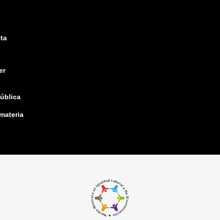
ta
er
pública
 materia