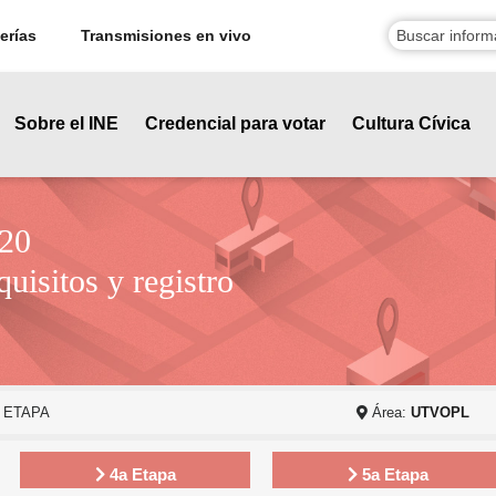
erías
Transmisiones en vivo
Sobre el INE
Credencial para votar
Cultura Cívica
20
quisitos y registro
a ETAPA
Área:
UTVOPL
4a Etapa
5a Etapa