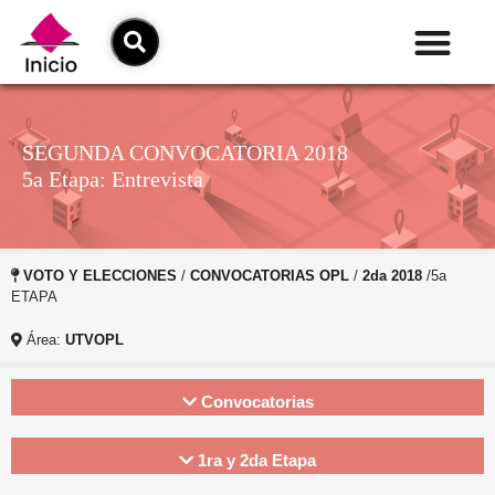
SEGUNDA CONVOCATORIA 2018
5a Etapa: Entrevista
VOTO Y ELECCIONES
/
CONVOCATORIAS OPL
/
2da 2018
/5a
ETAPA
Área:
UTVOPL
Convocatorias
1ra y 2da Etapa