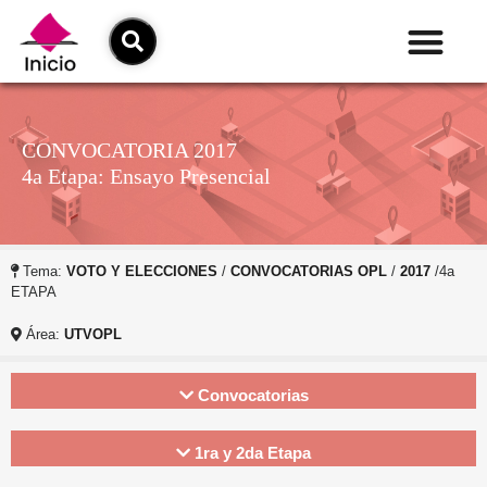
CONVOCATORIA 2017
4a Etapa: Ensayo Presencial
Tema:
VOTO Y ELECCIONES
/
CONVOCATORIAS OPL
/
2017
/4a
ETAPA
Área:
UTVOPL
Convocatorias
1ra y 2da Etapa