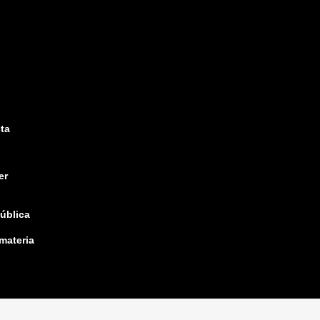
ta
er
pública
 materia