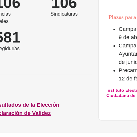
106
106
ncias
Sindicaturas
Plazos par
ales
Campañ
581
9 de ab
Campañ
egidurías
Ayunta
de juni
Precam
12 de f
Instituto Elect
Ciudadana de
ultados de la Elección
laración de Validez