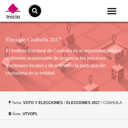
Elección Coahuila 2017
El Instituto Electoral de Coahuila es el organismo público
autónomo responsable de organizar los procesos
electorales locales y de promover la participación
ciudadana en la entidad.
Tema:
VOTO Y ELECCIONES
/
ELECCIONES 2017
/ COAHUILA
Área:
UTVOPL