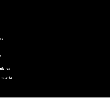
ta
er
pública
 materia