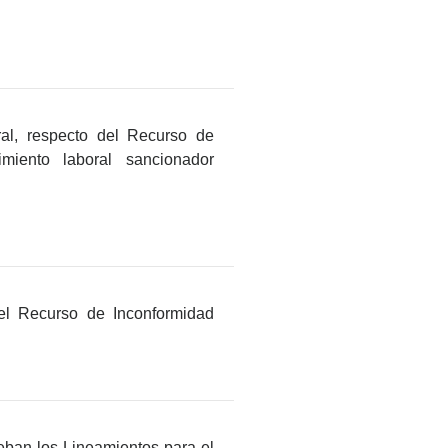
ral, respecto del Recurso de
miento laboral sancionador
del Recurso de Inconformidad
ueban los Lineamientos para el