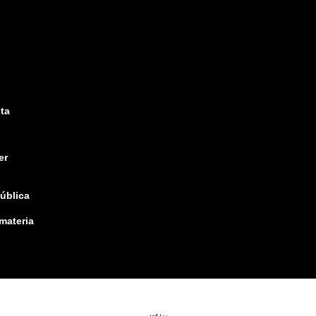
ta
er
pública
 materia