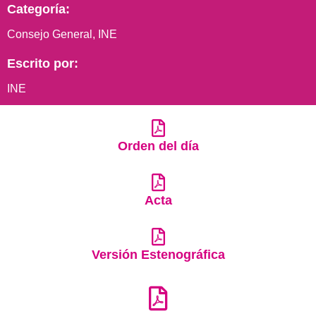
Categoría:
Consejo General
,
INE
Escrito por:
INE
Orden del día
Acta
Versión Estenográfica