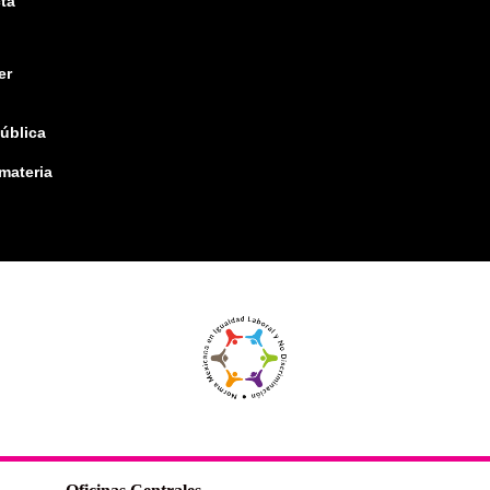
ta
er
pública
 materia