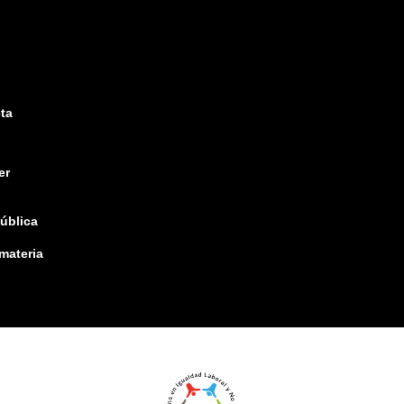
ta
er
pública
 materia