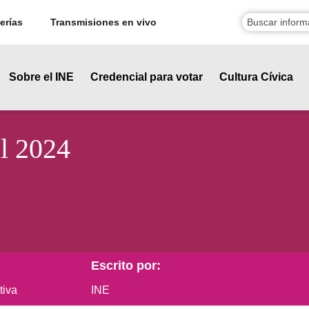
erías
Transmisiones en vivo
Sobre el INE
Credencial para votar
Cultura Cívica
l 2024
Escrito por:
tiva
INE