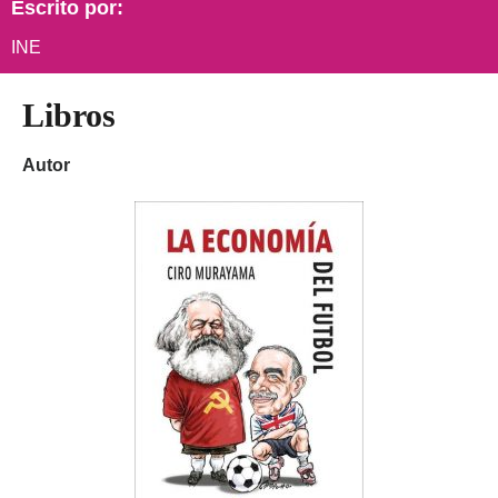
Escrito por:
INE
Libros
Autor