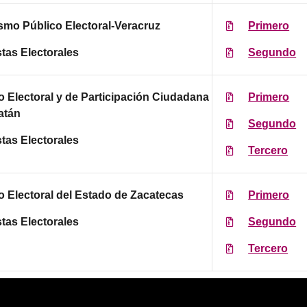
smo Público Electoral-Veracruz
Primero
tas Electorales
Segundo
to Electoral y de Participación Ciudadana
Primero
atán
Segundo
tas Electorales
Tercero
to Electoral del Estado de Zacatecas
Primero
tas Electorales
Segundo
Tercero