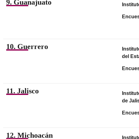
9. Guanajuato
Institu
Encues
10. Guerrero
Institu
del Es
Encues
11. Jalisco
Institu
de Jali
Encues
12. Michoacán
Institu