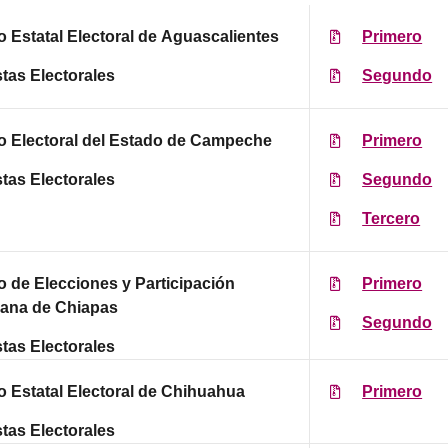
to Estatal Electoral de Aguascalientes
Primero
tas Electorales
Segundo
to Electoral del Estado de Campeche
Primero
tas Electorales
Segundo
Tercero
to de Elecciones y Participación
Primero
ana de Chiapas
Segundo
tas Electorales
to Estatal Electoral de Chihuahua
Primero
tas Electorales