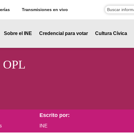
erías
Transmisiones en vivo
Sobre el INE
Credencial para votar
Cultura Cívica
s OPL
Escrito por:
s
INE