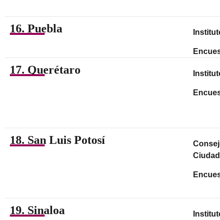
16. Puebla
Institu
Encues
17. Querétaro
Institu
Encues
18. San Luis Potosí
Consejo
Ciudad
Encues
19. Sinaloa
Institu