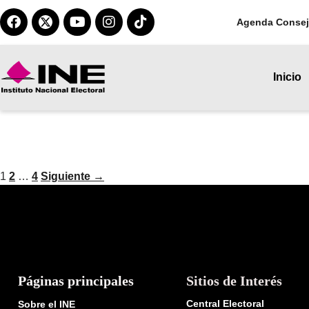
Agenda Consej
Inicio
Dirección Ejecutiva del Servic
1
2
…
4
Siguiente
→
Páginas principales
Sitios de Interés
Central Electoral
Sobre el INE