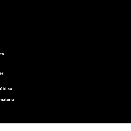
ta
er
pública
 materia