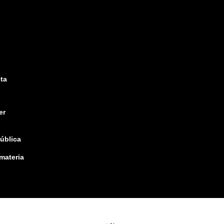
ta
er
pública
 materia