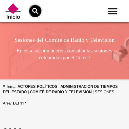
Sesiones del Comité de Radio y Televisión
En esta sección puedes consultar las sesiones
celebradas por el Comité
Tema:
ACTORES POLÍTICOS
|
ADMINISTRACIÓN DE TIEMPOS
DEL ESTADO
|
COMITÉ DE RADIO Y TELEVISIÓN
| SESIONES
Área:
DEPPP