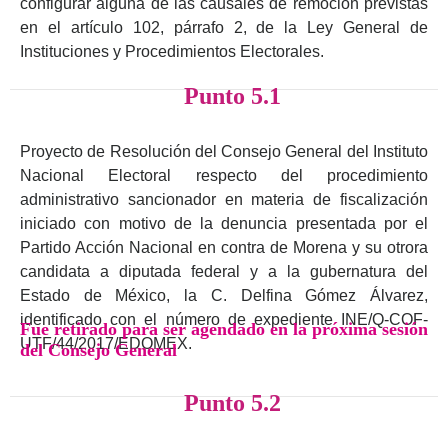
configurar alguna de las causales de remoción previstas
en el artículo 102, párrafo 2, de la Ley General de
Instituciones y Procedimientos Electorales.
Punto 5.1
Proyecto de Resolución del Consejo General del Instituto
Nacional Electoral respecto del procedimiento
administrativo sancionador en materia de fiscalización
iniciado con motivo de la denuncia presentada por el
Partido Acción Nacional en contra de Morena y su otrora
candidata a diputada federal y a la gubernatura del
Estado de México, la C. Delfina Gómez Álvarez,
identificado con el número de expediente INE/Q-COF-
Fue retirado para ser agendado en la próxima sesión
UTF/44/2017/EDOMEX.
del Consejo General
Punto 5.2